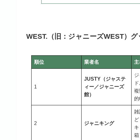
WEST.（旧：ジャニーズWEST
順位
業者名
主
ジ
JUSTY（ジャステ
ド
1
ィー／ジャニーズ
複
館）
的
雑
ど
2
ジャニキング
キ
箱