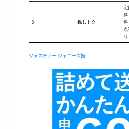
宅
料
3
推しトク
料
点
り
ジャスティー ジャニーズ館